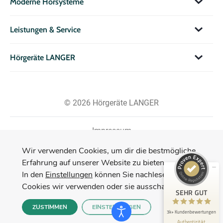
Moderne Hörsysteme
Leistungen & Service
Hörgeräte LANGER
© 2026 Hörgeräte LANGER
Impressum
Datenschutzerklärung
Kundenbewertungen und Erfahrungen zu
Wir verwenden Cookies, um dir die bestmögliche
Hörgeräte LANGER GmbH & Co. KG
Erfahrung auf unserer Website zu bieten.
In den
Einstellungen
können Sie nachlesen, welche
SEHR GUT
3.144
Cookies wir verwenden oder sie ausschalten.
HOTLINE: +49 800 0935370
Bewertungen von 50
SEHR GUT
4,92 / 5,00
anderen Quellen
ZUSTIMMEN
EINSTELLUNGEN
3k+ Kundenbewertungen
Blick aufs ProvenExpert-Profil werfen
Authentizität