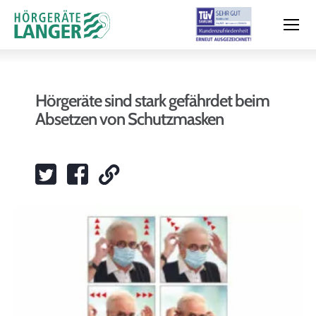
Hörgeräte sind stark gefährdet beim
Absetzen von Schutzmasken
Moderne Hörsysteme
Hörtest
Leistungen & Service
Filialen und Termin