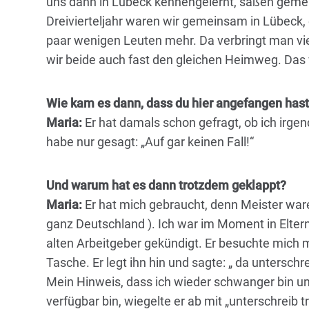
uns dann in Lübeck kennengelernt, saßen gemei
Dreivierteljahr waren wir gemeinsam in Lübeck, e
paar wenigen Leuten mehr. Da verbringt man vi
wir beide auch fast den gleichen Heimweg. Das
Wie kam es dann, dass du hier angefangen has
Maria:
Er hat damals schon gefragt, ob ich irgend
habe nur gesagt: „Auf gar keinen Fall!“
Und warum hat es dann trotzdem geklappt?
Maria:
Er hat mich gebraucht, denn Meister ware
ganz Deutschland ). Ich war im Moment in Elter
alten Arbeitgeber gekündigt. Er besuchte mich m
Tasche. Er legt ihn hin und sagte: „ da unterschrei
Mein Hinweis, dass ich wieder schwanger bin und
verfügbar bin, wiegelte er ab mit „unterschreib 