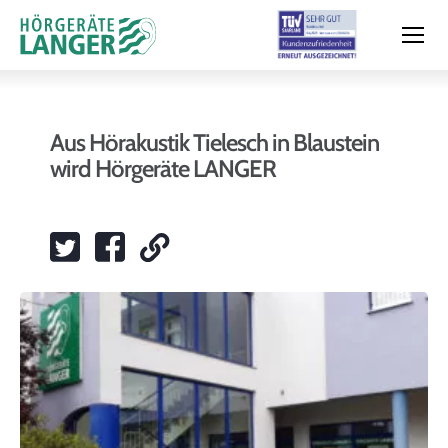
Aus Hörakustik Tielesch in Blaustein
wird Hörgeräte LANGER
Moderne Hörsysteme
Hörtest
Leistungen & Service
Filialen und Termin