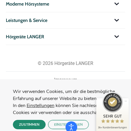
Moderne Hörsysteme
Leistungen & Service
Hörgeräte LANGER
© 2026 Hörgeräte LANGER
Impressum
Datenschutzerklärung
Kundenbewertungen und Erfahrungen zu
Wir verwenden Cookies, um dir die bestmögliche
Hörgeräte LANGER GmbH & Co. KG
Erfahrung auf unserer Website zu bieten.
In den
Einstellungen
können Sie nachlesen, welche
SEHR GUT
3.144
Cookies wir verwenden oder sie ausschalten.
HOTLINE: +49 800 0935370
Bewertungen von 50
SEHR GUT
4,92 / 5,00
anderen Quellen
ZUSTIMMEN
EINSTELLUNGEN
3k+ Kundenbewertungen
Blick aufs ProvenExpert-Profil werfen