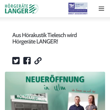
Aus Hörakustik Tielesch wird
Hörgeräte LANGER!
Moderne Hörsysteme
Hörtest
Leistungen & Service
Filialen und Termin