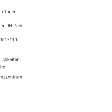
en Tagen
Medi-IN-Park
 9517110
ichkeiten
ähe
nzzentrum