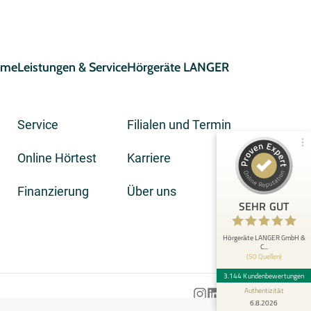
eme
Leistungen & Service
Hörgeräte LANGER
Service
Filialen und Termin
Online Hörtest
Karriere
Kundenbewertungen und Erfahrungen zu
Hörgeräte LANGER GmbH & Co. KG
Finanzierung
Über uns
3.144
SEHR GUT
SEHR GUT
Bewertungen von 50
4,92 / 5,00
anderen Quellen
Hörgeräte LANGER GmbH &
C...
(50 Quellen)
Blick aufs ProvenExpert-Profil werfen
3.144 Kundenbewertungen
Authentizität
6.8.2026