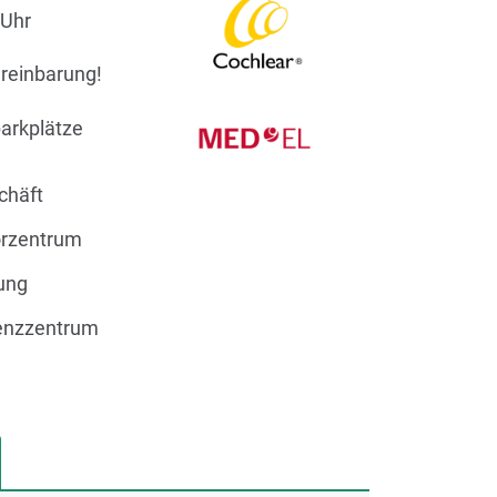
 Uhr
reinbarung!
arkplätze
chäft
örzentrum
ung
nzzentrum