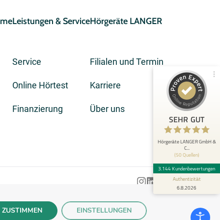
eme
Leistungen & Service
Hörgeräte LANGER
Service
Filialen und Termin
Online Hörtest
Karriere
Kundenbewertungen und Erfahrungen zu
Hörgeräte LANGER GmbH & Co. KG
Finanzierung
Über uns
3.144
SEHR GUT
SEHR GUT
Bewertungen von 50
4,92 / 5,00
anderen Quellen
Hörgeräte LANGER GmbH &
C...
(50 Quellen)
Blick aufs ProvenExpert-Profil werfen
3.144 Kundenbewertungen
Authentizität
6.8.2026
ZUSTIMMEN
EINSTELLUNGEN