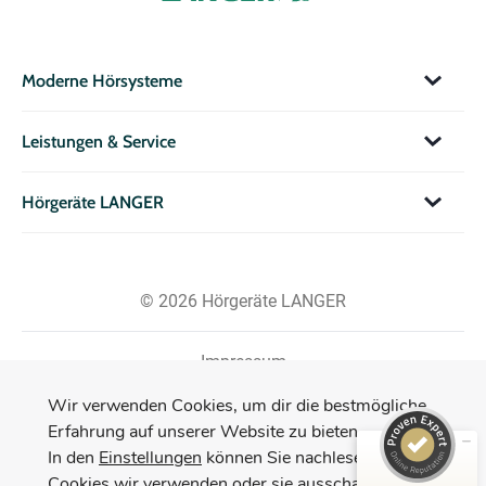
Moderne Hörsysteme
Leistungen & Service
Hörgeräte LANGER
© 2026 Hörgeräte LANGER
Impressum
Datenschutzerklärung
Kundenbewertungen und Erfahrungen zu
Wir verwenden Cookies, um dir die bestmögliche
Hörgeräte LANGER GmbH & Co. KG
Erfahrung auf unserer Website zu bieten.
In den
Einstellungen
können Sie nachlesen, welche
SEHR GUT
3.144
Cookies wir verwenden oder sie ausschalten.