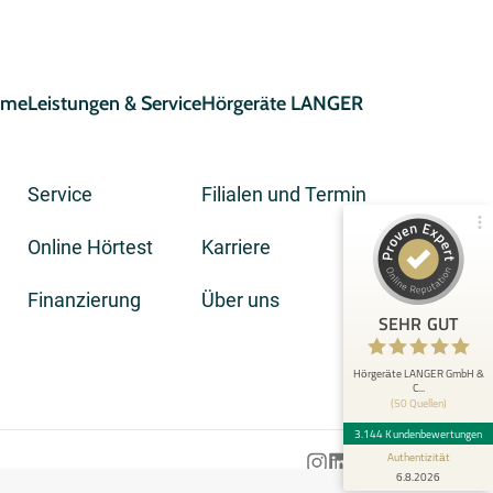
eme
Leistungen & Service
Hörgeräte LANGER
Service
Filialen und Termin
Online Hörtest
Karriere
Kundenbewertungen und Erfahrungen zu
Hörgeräte LANGER GmbH & Co. KG
Finanzierung
Über uns
3.144
SEHR GUT
SEHR GUT
Bewertungen von 50
4,92 / 5,00
anderen Quellen
Hörgeräte LANGER GmbH &
C...
(50 Quellen)
Blick aufs ProvenExpert-Profil werfen
3.144 Kundenbewertungen
Authentizität
6.8.2026