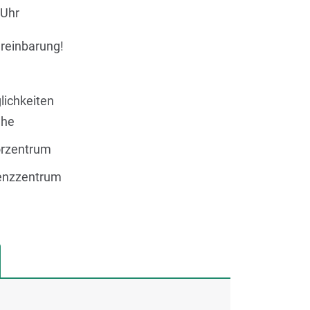
 Uhr
reinbarung!
ichkeiten
ähe
örzentrum
nzzentrum