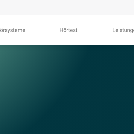
örsysteme
Hörtest
Leistung